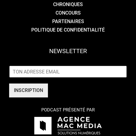
CHRONIQUES
CONCOURS
PARTENAIRES
POLITIQUE DE CONFIDENTIALITÉ
NEWSLETTER
E
m
a
i
INSCRIPTION
l
*
PODCAST PRÉSENTÉ PAR